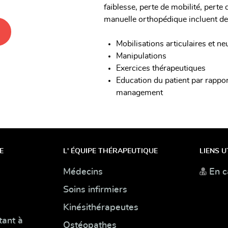
faiblesse, perte de mobilité, perte 
manuelle orthopédique incluent de
Mobilisations articulaires et 
Manipulations
Exercices thérapeutiques
Education du patient par rappor
management
E
L' ÉQUIPE THÉRAPEUTIQUE
LIENS U
Médecins
En c
Soins infirmiers
Kinésithérapeutes
tant à
Ostéopathes