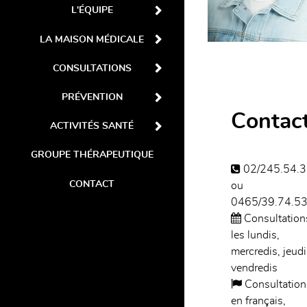
L'ÉQUIPE
LA MAISON MÉDICALE
CONSULTATIONS
PRÉVENTION
Contac
ACTIVITÉS SANTÉ
GROUPE THÉRAPEUTIQUE
02/245.54.3
CONTACT
ou
0465/39.74.5
Consultation
les lundis,
mercredis, jeudi
vendredis
Consultation
en français,