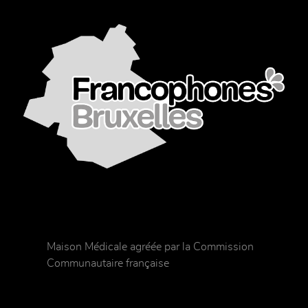
Maison Médicale agréée par la Commission
Communautaire française