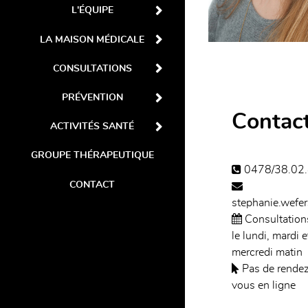
L'ÉQUIPE
LA MAISON MÉDICALE
CONSULTATIONS
PRÉVENTION
Contac
ACTIVITÉS SANTÉ
GROUPE THÉRAPEUTIQUE
0478/38.02
CONTACT
stephanie.wefe
Consultation
le lundi, mardi e
mercredi matin
Pas de rende
vous en ligne